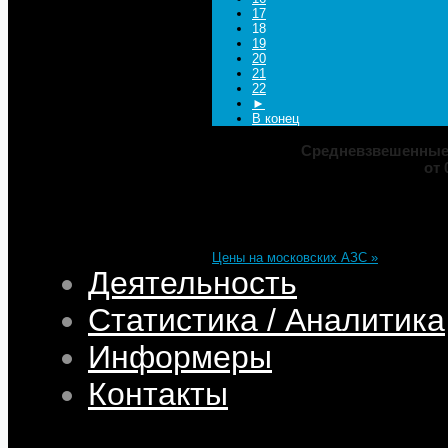
17
18
19
20
21
22
►
В конец
Средневзвешенные 
от 
Марка
ДТ
Аи-92
Аи-95
Цена
82,32
68,95
75,69
101,35
Изменение
+0,05
+0,50
+0,39
+0,33
Цены на московских АЗС »
Деятельность
Статистика / Аналитика
Информеры
Контакты