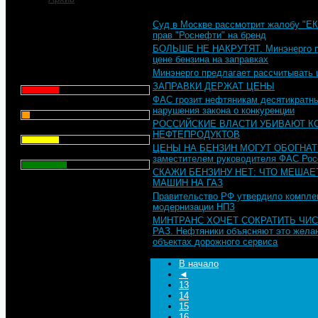
Суд в Москве рассмотрит жалобу "ЕК
Что для Вас является
прав "Роснефти" на бренд
главным при выборе АЗС
БОЛЬШЕ НЕ НАКРУТЯТ. Минэнерго пр
для заправки автомобиля?
цене бензина на заправках
Минэнерго предлагает рассчитывать 
Цена - 29.1%
ЗАПРАВКИ ДЕРЖАТ ЦЕНЫ
ФАС грозит нефтяникам десятикратн
Сервис - 6.4%
нарушения закона о конкуренции
РОССИЙСКИЕ ВЛАСТИ УБИВАЮТ К
Торговая марка - 29.1%
НЕФТЕПРОДУКТОВ
ЦЕНЫ НА БЕНЗИН МОГУТ ОБОГНАТ
Личный опыт - 35.3%
заместителем руководителя ФАС Рос
СКАЖИ БЕНЗИНУ НЕТ: ЧТО МЕША
МАШИН НА ГАЗ
Всего голосов
: 357
Правительство РФ утвердило комплек
модернизации НПЗ
МИНТРАНС ХОЧЕТ СОКРАТИТЬ ЧИС
РАЗ. Нефтяники объясняют это желан
объектах дорожного сервиса
В начало
◄
13
14
15
16