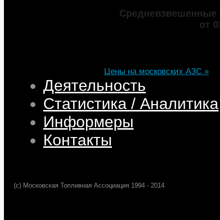
Средневзвешенные 
от 0
Марка
ДТ
Аи-92
Аи-95
Цена
82,32
68,95
75,69
101,35
Изменение
+0,05
+0,50
+0,39
+0,33
Цены на московских АЗС »
Деятельность
Статистика / Аналитика
Информеры
Контакты
(c) Московская Топливная Ассоциация 1994 - 2014