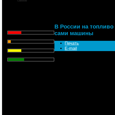
В России на топливо 
машины
Что для Вас является
главным при выборе АЗС
для заправки автомобиля?
В России на топливо 
Цена - 29.1%
сами машины
Сервис - 6.4%
Печать
Торговая марка - 29.1%
E-mail
Личный опыт - 35.3%
За прошедший год россияне 
топливо около $68 млрд, соо
данные собственного аналит
Всего голосов
: 357
больше, чем рынок новых ле
выражении, отмечает агентс
«Автостата», в России в 2011
$63,6 млрд, по оценке между
PricewaterhouseCoopers — $5
Всего потребление автомобиль
62 млн т при средней цене в 
(62,1%) этого объема пришл