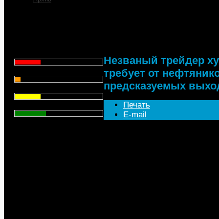
Незваный трейдер ху
нефтяников равномер
Что для Вас является
на биржу
главным при выборе АЗС
для заправки автомобиля?
Цена - 29.1%
Незваный трейдер х
требует от нефтяник
Сервис - 6.4%
предсказуемых выхо
Торговая марка - 29.1%
Печать
Личный опыт - 35.3%
E-mail
Всего голосов
: 357
Федеральная антимонопольна
заставить крупные нефтяные
нефтепродукты на бирже по з
Несмотря на увеличивающий
нефтепродуктами, независим
могут получить доступ к ресу
интегрированные компании р
продаж «в рынок». Чтобы ре
обязать нефтекомпании сост
планы поставок с указанием 