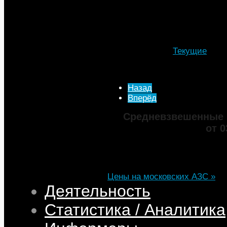
нефтепродуктов на внутренн
альтернативы, и у компаний 
продажи на внутреннем рынке
Подробности
Категория:
Текущие
Опубликовано: 04 Июль 
Просмотров: 3955
Назад
Вперёд
Средневзвешенные 
от 0
Марка
ДТ
Аи-92
Аи-95
Цена
82,32
68,95
75,69
101,35
Изменение
+0,05
+0,50
+0,39
+0,33
Цены на московских АЗС »
Деятельность
Статистика / Аналитика