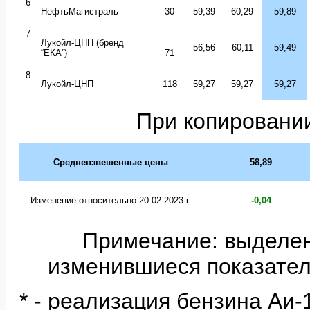
6
НефтьМагистраль
30
59,39
60,29
59,89
7
Лукойл-ЦНП (бренд
56,56
60,11
59,49
“
ЕКА
”
)
71
8
Лукойл-ЦНП
1
18
59,27
59,27
59,27
При копировании
Средневзвешенные цены
58
,
89
Изменение относительно 20
.
02
.202
3 г.
-0
,0
4
Примечание: выделе
изменившиеся показател
* - реализация бензина Аи-