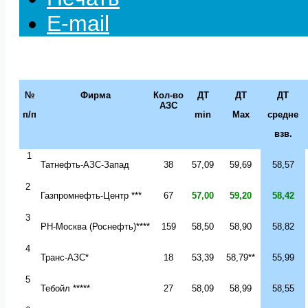
E-mail
№
Фирма
Кол-во
ДТ
ДТ
ДТ
АЗС
п/п
min
Max
средне
взв.
1
Татнефть-АЗС-Запад
38
57,09
59,69
58,57
2
Газпромнефть-Центр
***
67
57,00
59,20
58,42
3
РН-Москва
(Роснефть)****
1
5
9
58,50
58,90
58,82
4
Транс-АЗС*
18
53,39
58,79**
55,99
5
Тебойл *****
27
58,09
58,99
58,55