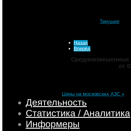
рассмотрения на одном из б
Подробности
Автор: МТА
Категория:
Текущие
Опубликовано: 16 Март 
Просмотров: 3034
Назад
Вперёд
Средневзвешенные 
от 0
Марка
ДТ
Аи-92
Аи-95
Цена
82,32
68,95
75,69
101,35
Изменение
+0,05
+0,50
+0,39
+0,33
Цены на московских АЗС »
Деятельность
Статистика / Аналитика
Информеры