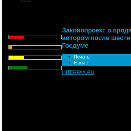
Законопроект о прода
после шести лет обс
Что для Вас является
главным при выборе АЗС
для заправки автомобиля?
Законопроект о прод
Цена - 29.1%
автором после шести
Сервис - 6.4%
Госдуме
Торговая марка - 29.1%
Печать
E-mail
Личный опыт - 35.3%
INTERFAX.RU
, 16.03.2023
Всего голосов
: 357
Комитет Госдумы по экономи
с рассмотрения законопроект
парламенте более шести лет,
продавать алкоголь крепость
По расчетам Минэнерго, прин
увеличение выручки АЗС в ра
ранее поддерживало идею и 