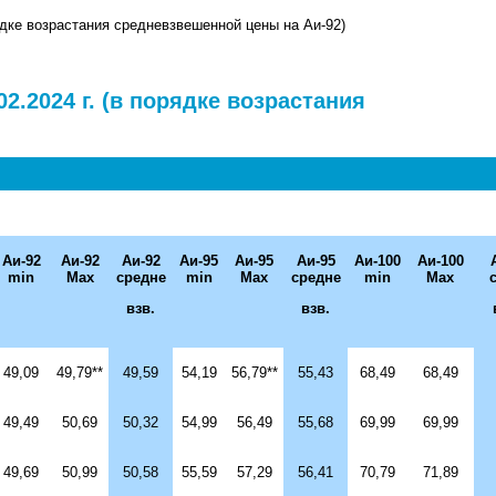
рядке возрастания средневзвешенной цены на Аи-92)
2.2024 г. (в порядке возрастания
Аи-92
Аи-92
Аи-92
Аи-95
Аи-95
Аи-95
Аи-
100
Аи-
100
min
Max
средне
min
Max
средне
min
Max
взв.
взв.
49,09
49,79**
49,59
54,19
56,79**
55,43
68,49
68,49
49,49
50,69
50,32
54,99
56,49
55,68
69,99
69,99
49,69
50,99
50,58
55,59
57,29
56,41
70,79
71,89