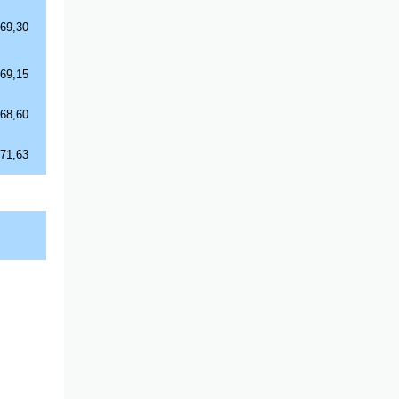
69,30
69,15
68,60
71,63