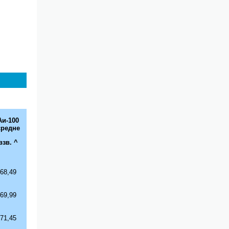
Аи-
100
средне
взв.
^
68,49
69,99
71,45