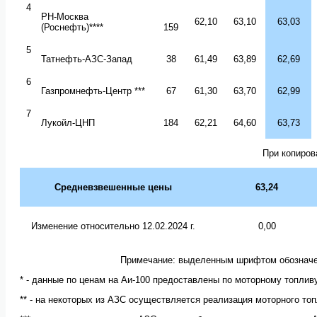
4
РН-Москва
62,10
63,10
63,03
(Роснефть)****
1
5
9
5
Татнефть-АЗС-Запад
38
61,49
63,89
62,69
6
Газпромнефть-Центр
***
67
61,30
63,70
62,99
7
Лукойл-ЦНП
1
84
62,21
64,60
63,73
При копиров
Средневзвешенные цены
63
,
24
Изменение относительно 12.02
.202
4 г.
0,00
Примечание: выделенным шрифтом обозначе
* - данные по ценам на Аи-100 предоставлены по моторному топлив
** - на некоторых из АЗС осуществляется реализация моторного топ