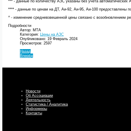
*** - данные по количеству АЗС указаны без учета автоматических 
**** - данные по ценам на ДТ, Аи-92, Аи-95, Аи-100 предоставлен
^ - изменение средневзвешенной цены связано с возобновлением ре
Подробности
Автор: МТА
Категория:
Цены на АЗС
Опубликовано: 19 Февраль 2024
Просмотров: 2597
Назад
Вперёд
Новости
Об Ассоциации
Деятельность
Статистика / Аналитика
Информеры
Контакты