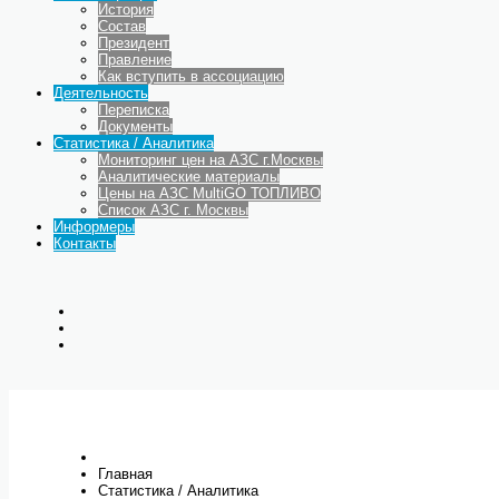
История
Состав
Президент
Правление
Как вступить в ассоциацию
Деятельность
Переписка
Документы
Статистика / Аналитика
Мониторинг цен на АЗС г.Москвы
Аналитические материалы
Цены на АЗС MultiGO ТОПЛИВО
Список АЗС г. Москвы
Информеры
Контакты
Главная
Статистика / Аналитика