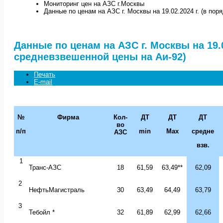
Мониторинг цен на АЗС г.Москвы
Данные по ценам на АЗС г. Москвы на 19.02.2024 г. (в по
Данные по ценам на АЗС г. Москвы на 19.0
средневзвешенной цены на Аи-92)
Печать
E-mail
№
Фирма
Кол-
ДТ
ДТ
ДТ
во
п/п
min
Max
средне
АЗС
взв.
1
Транс-АЗС
18
61,59
63,49**
62,09
2
НефтьМагистраль
30
63,49
64,49
63,79
3
Тебойл *
32
61,89
62,99
62,66