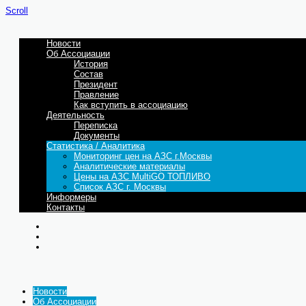
Scroll
Новости
Об Ассоциации
История
Состав
Президент
Правление
Как вступить в ассоциацию
Деятельность
Переписка
Документы
Статистика / Аналитика
Мониторинг цен на АЗС г.Москвы
Аналитические материалы
Цены на АЗС MultiGO ТОПЛИВО
Список АЗС г. Москвы
Информеры
Контакты
Новости
Об Ассоциации