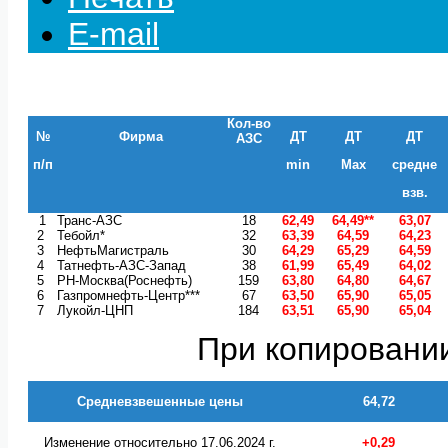
E-mail
Кол-во
№
Фирма
ДТ
ДТ
ДТ
АЗС
п/п
min
Max
средне
взв.
1
Транс-АЗС
18
62,49
64,49**
63,07
2
Тебойл*
32
63,39
64,59
64,23
3
НефтьМагистраль
30
64,29
65,29
64,59
4
Татнефть-АЗС-Запад
38
61,99
65,49
64,02
5
РН-Москва(Роснефть)
159
63,80
64,80
64,67
6
Газпромнефть-Центр***
67
63,50
65,90
65,05
7
Лукойл-ЦНП
184
63,51
65,90
65,04
При копировании
Средневзвешенные цены
64,72
Изменение относительно 17.06.2024 г.
+0,29