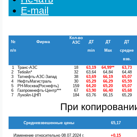
E-mail
Кол-во
№
Фирма
ДТ
ДТ
ДТ
АЗС
п/п
min
Max
средне
взв.
1
Транс-АЗС
18
63,19
64,99**
63,73
2
Тебойл*
32
63,64
64,84
64,48
3
Татнефть-АЗС-Запад
38
63,69
66,19
65,07
4
НефтьМагистраль
30
65,29
66,29
65,59
5
РН-Москва(Роснефть)
159
64,20
65,20
65,07
6
Газпромнефть-Центр***
67
63,90
66,40
65,68
7
Лукойл-ЦНП
184
63,76
66,15
65,29
При копировании
Средневзвешенные цены
65,17
Изменение относительно 08.07.2024 г.
+0,15