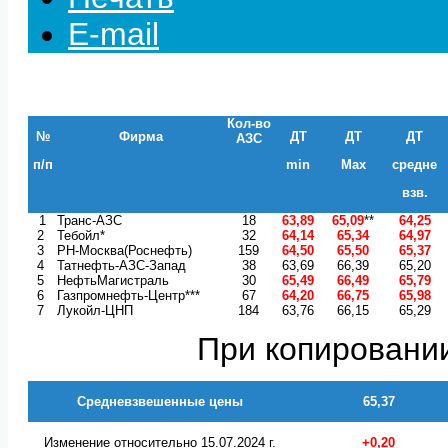
E-mail
Кол-во
№
Фирма
ДТ
ДТ
ДТ
АЗС
п/п
min
Max
средне
взв.
1
Транс-АЗС
18
63,89
65,09
**
64,25
2
Тебойл*
32
64,14
65,34
64,97
3
РН-Москва(Роснефть)
159
64,50
65,50
65,37
4
Татнефть-АЗС-Запад
38
63,69
66,39
65,20
5
НефтьМагистраль
30
65,49
66,49
65,79
6
Газпромнефть-Центр***
67
64,20
66,75
65,98
7
Лукойл-ЦНП
184
63,76
66,15
65,29
При копировании
Средневзвешенные цены
65,37
Изменение относительно 15.07.2024 г.
+0,20