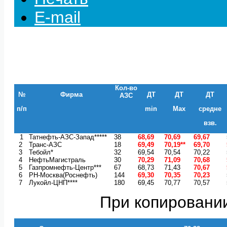
E-mail
Кол-во
№
Фирма
ДТ
ДТ
ДТ
АЗС
п/п
min
Max
средне
взв.
1
Татнефть-АЗС-Запад*****
38
68,69
70,69
69,67
2
Транс-АЗС
18
69,49
70,19**
69,70
3
Тебойл*
32
69,54
70,54
70,22
4
НефтьМагистраль
30
70,29
71,09
70,68
5
Газпромнефть-Центр***
67
68,73
71,43
70,67
6
РН-Москва(Роснефть)
144
69,30
70,35
70,23
7
Лукойл-ЦНП****
180
69,45
70,77
70,57
При копировании