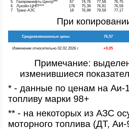
5
Газпромнефть-Центр***
67
74,76
77,58
76,75
6
Лукойл-ЦНП****
176
75,39
76,81
76,59
7
Транс-АЗС
18
76,99
79,59
77,17
При копировании
Средневзвешенные цены
76,57
Изменение относительно 02.02.2026 г.
+0,05
Примечание: выделе
изменившиеся показател
* - данные по ценам на Аи
топливу марки 98+
** - на некоторых из АЗС о
моторного топлива (ДТ, Аи-