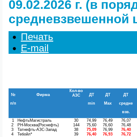
09.02.2026 г. (в пор
средневзвешенной ц
Печать
E-mail
Кол-во
№
Фирма
ДТ
ДТ
ДТ
АЗС
п/п
min
Max
средне
взв.
1
НефтьМагистраль
30
74,99
76,49
76,07
2
РН-Москва(Роснефть)
144
75,60
76,60
76,48
3
Татнефть-АЗС-Запад
38
75,09
76,99
76,40
4
Тебойл*
39
76,40
76,93
76,72