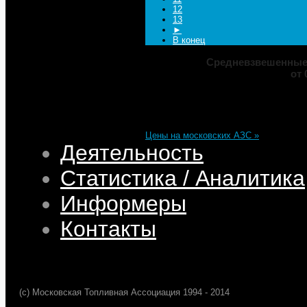
12
13
►
В конец
Средневзвешенные 
от 
Марка
ДТ
Аи-92
Аи-95
Цена
82,32
68,95
75,69
101,35
Изменение
+0,05
+0,50
+0,39
+0,33
Цены на московских АЗС »
Деятельность
Статистика / Аналитика
Информеры
Контакты
(c) Московская Топливная Ассоциация 1994 - 2014