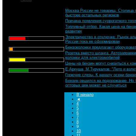
Москва России не товарищ. Столица п
Что для Вас является
быстрее остальных регионов
главным при выборе АЗС
Причина появления суррогатного топл
для заправки автомобиля?
Топливный отбор. Какая цена на бенз
развития
Цена - 29.1%
Электричество в отключке: Рынок аль
России пока не сформирован
Сервис - 6.4%
Бензоколонки предлагают оборудова
Розетка вместо шланга. Автозаправки
Торговая марка - 29.1%
колонки для электромобилей
Цены на бензин могут снизиться к кон
Личный опыт - 35.3%
Е.Аркуша, М.Турукалов: "Лето и взле
Горючие слезы. К началу осени бензи
Всего голосов
: 357
Бензин решился на подорожание. Но 
оптовых цен может не случиться
В начало
◄
4
5
6
7
8
9
10
11