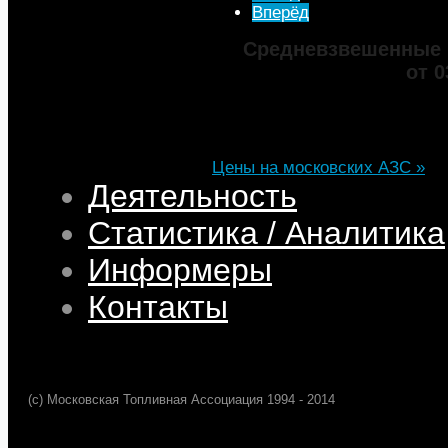
Вперёд
Средневзвешенные 
от 0
Марка
ДТ
Аи-92
Аи-95
Цена
82,32
68,95
75,69
101,35
Изменение
+0,05
+0,50
+0,39
+0,33
Цены на московских АЗС »
Деятельность
Статистика / Аналитика
Информеры
Контакты
(c) Московская Топливная Ассоциация 1994 - 2014