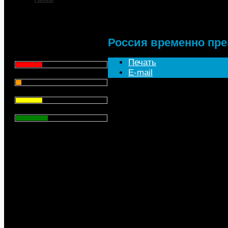
Россия временно прек
Что для Вас является
главным при выборе АЗС
для заправки автомобиля?
Россия временно пре
Цена - 29.1%
Печать
E-mail
Сервис - 6.4%
Россия в мае временно прекр
Торговая марка - 29.1%
стабилизации ситуации на в
сообщил сегодня на селекто
Личный опыт - 35.3%
заместитель министра энерге
Всего голосов
: 357
По его словам, накануне рук
вертикально интегрированн
о полном прекращении постав
перераспределении этих объ
"Все объемы ВИНК поставят н
С.Кудряшов. Как уточнил чино
экспорт было поставлено поря
прошлого года - порядка 3 мл