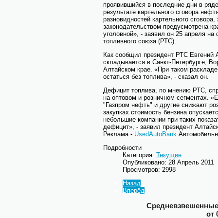
проявившийся в последние дни в ряде
результате картельного сговора нефт
разновидностей картельного сговора,
законодательством предусмотрена кра
уголовной», - заявил он 25 апреля н
топливного союза (РТС).
Как сообщил президент РТС Евгений 
складывается в Санкт-Петербурге, Во
Алтайском крае. «При таком раскладе
остаться без топлива», - сказал он.
Дефицит топлива, по мнению РТС, сп
на оптовом и розничном сегментах. «Е
"Газпром нефть" и другие снижают роз
закупках стоимость бензина опускаетс
небольшие компании при таких показат
дефицит», - заявил президент Алтайс
Реклама -
UsedAutoBank
Автомобильн
Подробности
Категория:
Текущие
Опубликовано: 28 Апрель 2011
Просмотров: 2998
Назад
Вперёд
Средневзвешенные 
от 