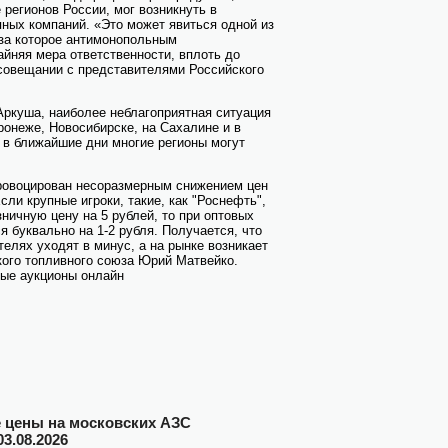
 регионов России, мог возникнуть в
яных компаний. «Это может явиться одной из
 за которое антимонопольным
йняя мера ответственности, вплоть до
а совещании с представителями Российского
Аркуша, наиболее неблагоприятная ситуация
ронеже, Новосибирске, на Сахалине и в
 в ближайшие дни многие регионы могут
ровоцирован несоразмерным снижением цен
сли крупные игроки, такие, как "Роснефть",
ничную цену на 5 рублей, то при оптовых
я буквально на 1-2 рубля. Получается, что
елях уходят в минус, а на рынке возникает
кого топливного союза Юрий Матвейко.
ые аукционы онлайн
цены на московских АЗС
03.08.2026