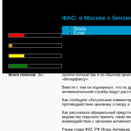
Что для Вас является
главным при выборе АЗС
ФАС: в Москве с бензи
для заправки автомобиля?
Печать
Цена - 29.1%
E-mail
Сервис - 6.4%
«В Москве проблем с топливом мы не
скачком цен не зафиксировано», - за
Торговая марка - 29.1%
Он подчеркнул, что Федеральная ант
мониторинг состояния топливного рын
Личный опыт - 35.3%
«Я не могу дать прогноз, однако могу 
результатам мониторинга, никаких пр
залили полный бак и по обычной цене
Всего голосов
: 357
«Интерфаксу».
Вместе с тем он подчеркнул, что по 
антимонопольной службы ведут рассл
Как сообщали «Актуальные комментар
противодействию ценовому сговору в 
Как рассказала официальный предста
ведомство поручило принять такие м
взаимодействии с органами антимоно
Ранее глава ФАС РФ Игорь Артемьев 