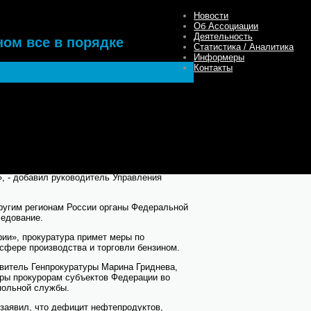
Новости
Об Ассоциации
Деятельность
ном все в порядке
Статистика / Аналитика
Информеры
Контакты
 видим, ситуации с дефицитом или резким
явил Ефимов.
имонопольная служба ведет еженедельный
ка.
сказать точно, что на сегодня, по
облем нет. Вчера вечером сам заправлялся,
», - добавил руководитель Управления
другим регионам России органы Федеральной
едование.
ии», прокуратура примет меры по
сфере производства и торговли бензином.
витель Генпрокуратуры Марина Гриднева,
еры прокурорам субъектов Федерации во
польной службы.
заявил, что дефицит нефтепродуктов,