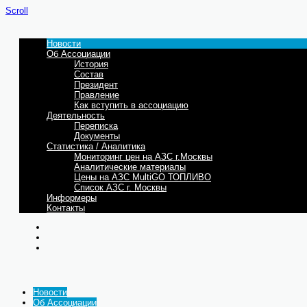
Scroll
Новости
Об Ассоциации
История
Состав
Президент
Правление
Как вступить в ассоциацию
Деятельность
Переписка
Документы
Статистика / Аналитика
Мониторинг цен на АЗС г.Москвы
Аналитические материалы
Цены на АЗС MultiGO ТОПЛИВО
Список АЗС г. Москвы
Информеры
Контакты
Новости
Об Ассоциации