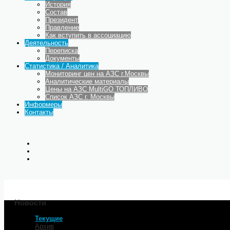
История
Состав
Президент
Правление
Как вступить в ассоциацию
Деятельность
Переписка
Документы
Статистика / Аналитика
Мониторинг цен на АЗС г.Москвы
Аналитические материалы
Цены на АЗС MultiGO ТОПЛИВО
Список АЗС г. Москвы
Информеры
Контакты
Новости
Текущие
Главная
Архив
ФАС: в Москве с бензином в