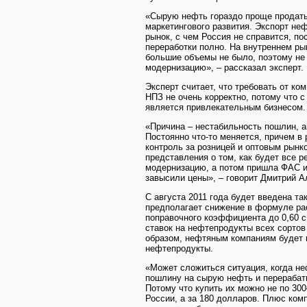
«Сырую нефть гораздо проще продать
маркетингового развития. Экспорт не
рынок, с чем Россия не справится, по
переработки полно. На внутреннем ры
большие объемы не было, поэтому не
модернизацию», – рассказал эксперт.
Эксперт считает, что требовать от к
НПЗ не очень корректно, потому что с
является привлекательным бизнесом.
«Причина – нестабильность пошлин, 
Постоянно что-то меняется, причем в
контроль за розницей и оптовым рынко
представления о том, как будет все 
модернизацию, а потом пришла ФАС и 
завысили цены», – говорит Дмитрий А
С августа 2011 года будет введена та
предполагает снижение в формуле ра
поправочного коэффициента до 0,60 с
ставок на нефтепродукты всех сорто
образом, нефтяным компаниям будет 
нефтепродукты.
«Может сложиться ситуация, когда н
пошлину на сырую нефть и перерабаты
Потому что купить их можно не по 300
России, а за 180 долларов. Плюс ком