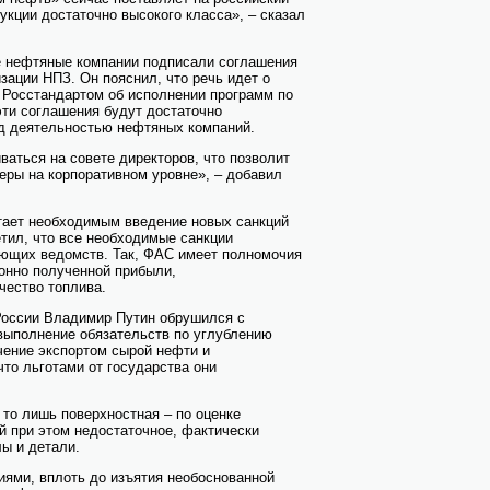
укции достаточно высокого класса», – сказал
е нефтяные компании подписали соглашения
ации НПЗ. Он пояснил, что речь идет о
 Росстандартом об исполнении программ по
эти соглашения будут достаточно
д деятельностью нефтяных компаний.
ваться на совете директоров, что позволит
еры на корпоративном уровне», – добавил
итает необходимым введение новых санкций
тил, что все необходимые санкции
ующих ведомств. Так, ФАС имеет полномочия
онно полученной прибыли,
чество топлива.
России Владимир Путин обрушился с
выполнение обязательств по углублению
чение экспортом сырой нефти и
что льготами от государства они
 то лишь поверхностная – по оценке
й при этом недостаточное, фактически
ы и детали.
иями, вплоть до изъятия необоснованной