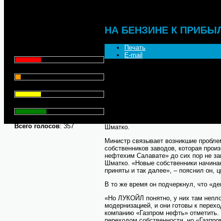
Что для Вас является
главным при выборе АЗС
НА БЕНЗИНЕ К ПРИБЫ
для заправки автомобиля?
Печать
Цена - 29.1%
E-mail
Сервис - 6.4%
Нефтяные компании неохотно модерни
Шматко связывает эти проблемы со с
эксперты считают, что компаниям вов
Торговая марка - 29.1%
переработкой, а проще зарабатывать 
Личный опыт - 35.3%
Роснефть и компания «Газпром нефт
модернизацией нефтеперерабатывающи
«Газпром нефти» таких сложностей не
Всего голосов
: 357
Шматко.
Министр связывает возникшие пробле
собственников заводов, которая произ
нефтехим Салавате» до сих пор не за
Шматко. «Новые собственники начина
приняты и так далее», – пояснил он, 
В то же время он подчеркнул, что «д
«Но ЛУКОЙЛ понятно, у них там непло
модернизацией, и они готовы к перехо
компанию «Газпром нефть» отметить. 
переходом собственности, но «Газпро