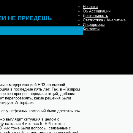
Новости
Об Ассоциации
Деятельность
ЛИ НЕ ПРИЕДЕШЬ
Статистика / Аналитика
Информеры
Контакты
зируют свои НПЗ. Глава Минэнерго Сергей
меной собственников заводов. Однако
се не выгодно заниматься глубокой
на экспорте сырой нефти.
ехим Салават» испытывают проблемы с
х заводов, в то время как у ЛУКОЙЛа и
т, сообщил в среду глава Минэнерго Сергей
мы с модернизацией НПЗ со сменой
ошла в последние пять лет. Так, в «Газпром
вершен процесс передачи акций, добавил
ют перепроверять, какие решения были
цитирует Интерфакс.
енег у нефтяных компаний было достаточно».
хо выглядит ситуация в целом с
ду на класс 4 и класс 5. Я бы хотел
У них тоже были вопросы, связанные с
м нефть» сейчас поставляет на российский