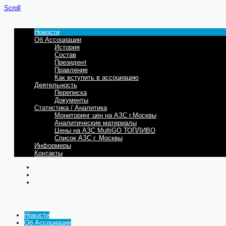
Scroll
Новости
Об Ассоциации
История
Состав
Президент
Правление
Как вступить в ассоциацию
Деятельность
Переписка
Документы
Статистика / Аналитика
Мониторинг цен на АЗС г.Москвы
Аналитические материалы
Цены на АЗС MultiGO ТОПЛИВО
Список АЗС г. Москвы
Информеры
Контакты
Новости
Об Ассоциации