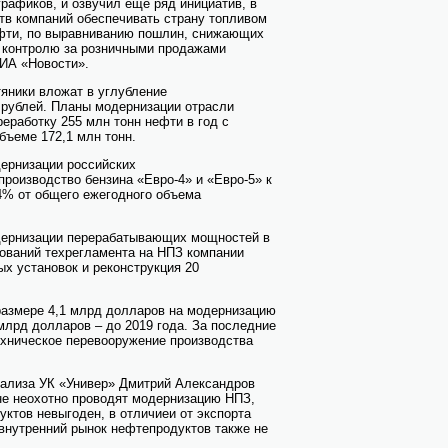
графиков, и озвучил еще ряд инициатив, в
тв компаний обеспечивать страну топливом
фти, по выравниванию пошлин, снижающих
о контролю за розничными продажами
РИА «Новости».
яники вложат в углубление
рублей. Планы модернизации отрасли
еработку 255 млн тонн нефти в год с
бъеме 172,1 млн тонн.
дернизации российских
оизводство бензина «Евро-4» и «Евро-5» к
4% от общего ежегодного объема
дернизации перерабатывающих мощностей в
бований техрегламента на НПЗ компании
ых установок и реконструкция 20
азмере 4,1 млрд долларов на модернизацию
 млрд долларов – до 2019 года. За последние
ехническое перевооружение производства
нализа УК «Универ» Дмитрий Александров
не неохотно проводят модернизацию НПЗ,
уктов невыгоден, в отличиеи от экспорта
 внутренний рынок нефтепродуктов также не