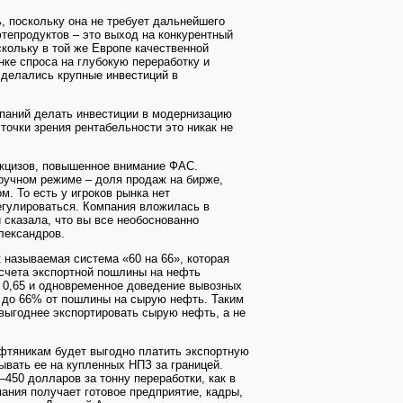
, поскольку она не требует дальнейшего
фтепродуктов – это выход на конкурентный
скольку в той же Европе качественной
нке спроса на глубокую переработку и
 делались крупные инвестиций в
омпаний делать инвестиции в модернизацию
 точки зрения рентабельности это никак не
акцизов, повышенное внимание ФАС.
 ручном режиме – доля продаж на бирже,
м. То есть у игроков рынка нет
регулироваться. Компания вложилась в
сказала, что вы все необоснованно
лександров.
к называемая система «60 на 66», которая
счета экспортной пошлины на нефть
 0,65 и одновременное доведение вывозных
в до 66% от пошлины на сырую нефть. Таким
выгоднее экспортировать сырую нефть, а не
ефтяникам будет выгодно платить экспортную
вать ее на купленных НПЗ за границей.
–450 долларов за тонну переработки, как в
пания получает готовое предприятие, кадры,