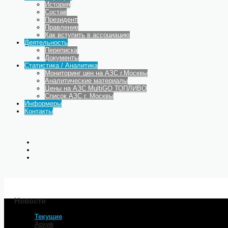
История
Состав
Президент
Правление
Как вступить в ассоциацию
Деятельность
Переписка
Документы
Статистика / Аналитика
Мониторинг цен на АЗС г.Москвы
Аналитические материалы
Цены на АЗС MultiGO ТОПЛИВО
Список АЗС г. Москвы
Информеры
Контакты
Новости
Текущие
Главная
Архив
НА БЕНЗИНЕ К ПРИБЫЛИ 