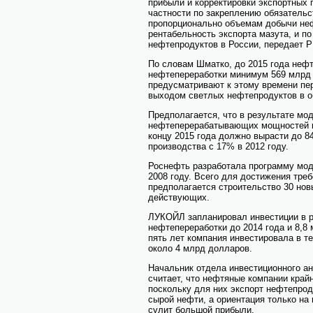
прибыли и корректировки экспортных 
частности по закреплению обязательс
пропорционально объемам добычи не
рентабельность экспорта мазута, и п
нефтепродуктов в России, передает 
По словам Шматко, до 2015 года нефт
нефтепереработки минимум 569 млрд 
предусматривают к этому времени пер
выходом светлых нефтепродуктов в о
Предполагается, что в результате мо
нефтеперерабатывающих мощностей пр
концу 2015 года должно вырасти до 8
производства с 17% в 2012 году.
Роснефть разработала программу мо
2008 году. Всего для достижения тре
предполагается строительство 30 нов
действующих.
ЛУКОЙЛ запланировал инвестиции в р
нефтепереработки до 2014 года и 8,8
пять лет компания инвестировала в т
около 4 млрд долларов.
Начальник отдела инвестиционного а
считает, что нефтяные компании край
поскольку для них экспорт нефтепрод
сырой нефти, а ориентация только на
сулит большой прибыли.