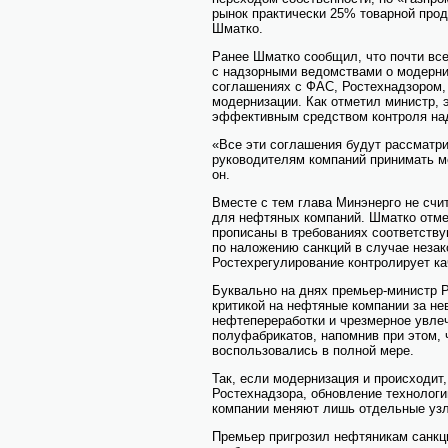
рынок практически 25% товарной прод
Шматко.
Ранее Шматко сообщил, что почти вс
с надзорными ведомствами о модерниз
соглашениях с ФАС, Ростехнадзором,
модернизации. Как отметил министр, 
эффективным средством контроля на
«Все эти соглашения будут рассматри
руководителям компаний принимать м
он.
Вместе с тем глава Минэнерго не сч
для нефтяных компаний. Шматко отме
прописаны в требованиях соответств
по наложению санкций в случае незак
Ростехрегулирование контролирует ка
Буквально на днях премьер-министр 
критикой на нефтяные компании за не
нефтепереработки и чрезмерное увле
полуфабрикатов, напомнив при этом, 
воспользовались в полной мере.
Так, если модернизация и происходит,
Ростехнадзора, обновление технологи
компании меняют лишь отдельные узл
Премьер пригрозил нефтяникам санкц