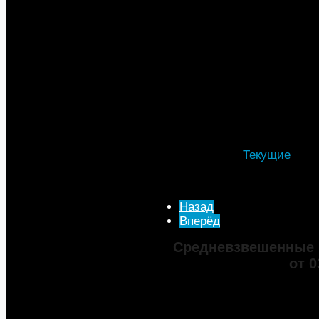
выдачи разрешений на устан
дифференциация акцизов в з
помогут выполнить программ
Эксперт ИК «Тройка Диалог» 
что глубина переработки с 
2015 году. «Нас ожидает пос
части модернизации нефтеп
не полный успех», — заключа
Подробности
Категория:
Текущие
Опубликовано: 25 Август
Просмотров: 2524
Назад
Вперёд
Средневзвешенные 
от 0
Марка
ДТ
Аи-92
Аи-95
Цена
82,32
68,95
75,69
101,35
Изменение
+0,05
+0,50
+0,39
+0,33