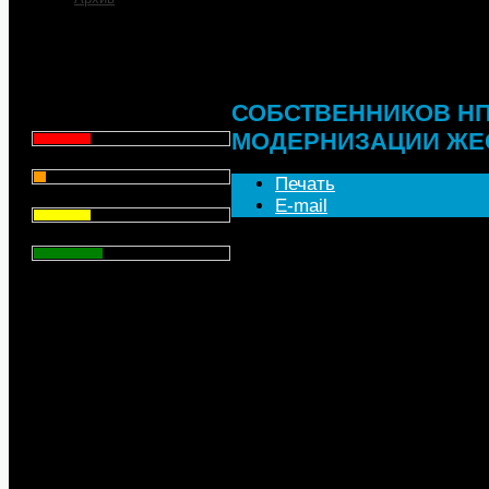
СОБСТВЕННИКОВ Н
МОДЕРНИЗАЦИИ ЖЕ
Что для Вас является
главным при выборе АЗС
для заправки автомобиля?
СОБСТВЕННИКОВ НП
Цена - 29.1%
МОДЕРНИЗАЦИИ ЖЕ
Сервис - 6.4%
Печать
Торговая марка - 29.1%
E-mail
Личный опыт - 35.3%
В случае срыва программ по
нефте¬перерабатывающих за
применять санкции к их влад
Всего голосов
: 357
daily, компаниям, отстающим
Роснедра могут отказать в в
а Федеральная таможенная с
по уплате платежей и других
В июле между 12 нефтяными
Ростехнадзором и Росстанда
согласно которому производи
обязательства постепенно (до