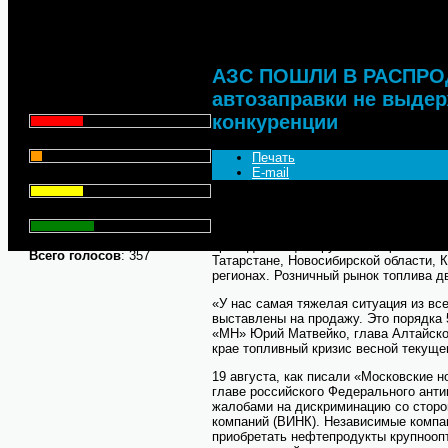
выдерживают рыночной конк
Что для Вас является
главным при выборе АЗС
для заправки автомобиля?
АЗС ПОШЛИ В РАСПРО
автозаправки не выде
Цена - 29.1%
конкуренции
Сервис - 6.4%
Печать
E-mail
Торговая марка - 29.1%
Независимые участники топливного р
Личный опыт - 35.3%
ценам монополистов и расстаются со 
только в Алтайском крае на продажу 
принадлежащие крупным нефтяным ко
Всего голосов
: 357
Татарстане, Новосибирской области, 
регионах. Розничный рынок топлива д
«У нас самая тяжелая ситуация из вс
выставлены на продажу. Это порядка 
«МН» Юрий Матвейко, глава Алтайско
крае топливный кризис весной текуще
19 августа, как писали «Московские 
главе российского Федерального ант
жалобами на дискриминацию со сторо
компаний (ВИНК). Независимые компан
приобретать нефтепродукты крупнооп