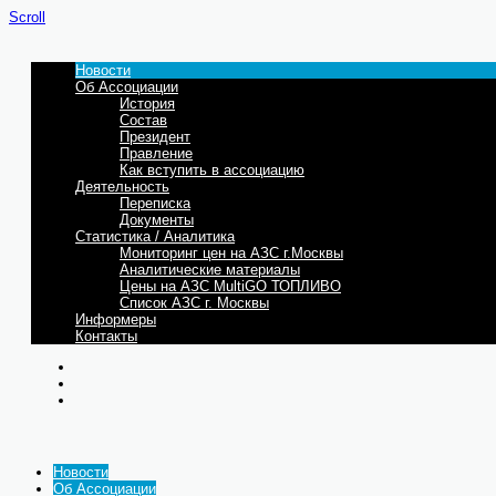
Scroll
Новости
Об Ассоциации
История
Состав
Президент
Правление
Как вступить в ассоциацию
Деятельность
Переписка
Документы
Статистика / Аналитика
Мониторинг цен на АЗС г.Москвы
Аналитические материалы
Цены на АЗС MultiGO ТОПЛИВО
Список АЗС г. Москвы
Информеры
Контакты
Новости
Об Ассоциации