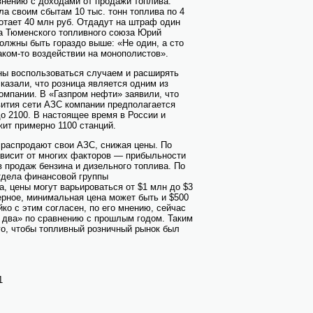
внению с доходами от продажи топлива.
а своим сбытам 10 тыс. тонн топлива по 4
аботает 40 млн руб. Отдадут на штраф один
ва Тюменского топливного союза Юрий
олжны быть гораздо выше: «Не один, а сто
аком-то воздействии на монополистов».
ны воспользоваться случаем и расширять
азали, что розница является одним из
омпании. В «Газпром нефти» заявили, что
вития сети АЗС компании предполагается
до 2100. В настоящее время в России и
ит примерно 1100 станций.
 распродают свои АЗС, снижая цены. По
ависит от многих факторов — прибыльности
 продаж бензина и дизельного топлива. По
тдела финансовой группы
 цены могут варьироваться от $1 млн до $3
верное, минимальная цена может быть и $500
ко с этим согласен, по его мнению, сейчас
 два» по сравнению с прошлым годом. Таким
го, чтобы топливный розничный рынок был
1