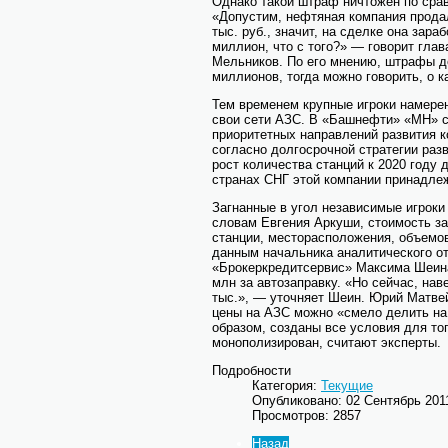
Однако такой штраф ничтожен по сра
«Допустим, нефтяная компания продал
тыс. руб., значит, на сделке она зар
миллион, что с того?» — говорит гла
Мельников. По его мнению, штрафы д
миллионов, тогда можно говорить, о к
Тем временем крупные игроки намере
свои сети АЗС. В «Башнефти» «МН» ск
приоритетных направлений развития к
согласно долгосрочной стратегии раз
рост количества станций к 2020 году 
странах СНГ этой компании принадлеж
Загнанные в угол независимые игроки
словам Евгения Аркуши, стоимость з
станции, месторасположения, объемов
данным начальника аналитического о
«Брокеркредитсервис» Максима Шеина,
млн за автозаправку. «Но сейчас, на
тыс.», — уточняет Шеин. Юрий Матвей
цены на АЗС можно «смело делить на
образом, созданы все условия для то
монополизирован, считают эксперты.
Подробности
Категория:
Текущие
Опубликовано: 02 Сентябрь 201
Просмотров: 2857
Назад