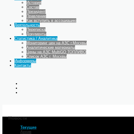
История
Состав
Президент
Правление
Как вступить в ассоциацию
Деятельность
Переписка
Документы
Статистика / Аналитика
Мониторинг цен на АЗС г.Москвы
Аналитические материалы
Цены на АЗС MultiGO ТОПЛИВО
Список АЗС г. Москвы
Информеры
Контакты
Новости
Текущие
Главная
Архив
АЗС ПОШЛИ В РАСПРОДАЖУ.