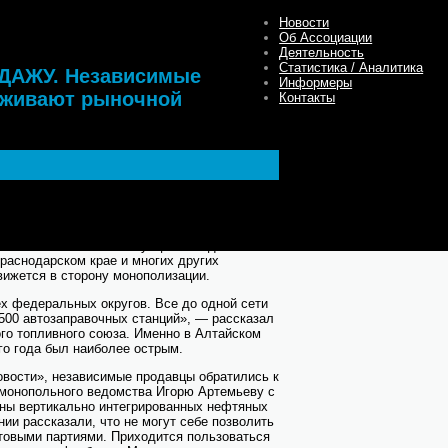
уренции
Новости
Об Ассоциации
Деятельность
Статистика / Аналитика
ДАЖУ. Независимые
Информеры
рживают рыночной
Контакты
ынка не в силах противостоять демпинговым
своим бизнесом. Как стало известно «МН»,
выставлены все автозаправки, не
мпаниям. Похожая ситуация складывается в
Краснодарском крае и многих других
вижется в сторону монополизации.
ех федеральных округов. Все до одной сети
500 автозаправочных станций», — рассказал
го топливного союза. Именно в Алтайском
го года был наиболее острым.
новости», независимые продавцы обратились к
имонопольного ведомства Игорю Артемьеву с
ны вертикально интегрированных нефтяных
ии рассказали, что не могут себе позволить
товыми партиями. Приходится пользоваться