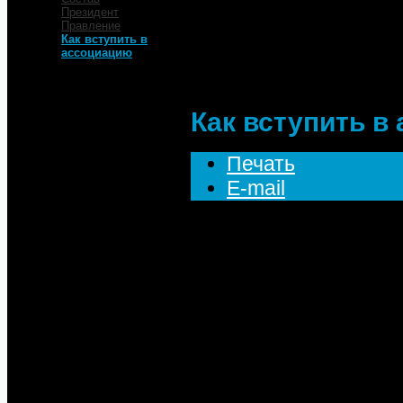
Главная
Президент
Об Ассоциации
Правление
Как вступить в
Как вступить в 
ассоциацию
Как вступить в
Печать
E-mail
Для вступления в МТ
заявление, заручить
являющихся членами 
исполнительную дире
Решение о вступлени