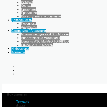
История
Состав
Президент
Правление
Как вступить в ассоциацию
Деятельность
Переписка
Документы
Статистика / Аналитика
Мониторинг цен на АЗС г.Москвы
Аналитические материалы
Цены на АЗС MultiGO ТОПЛИВО
Список АЗС г. Москвы
Информеры
Контакты
Документы
Текущие
Главная
Архив
Деятельность