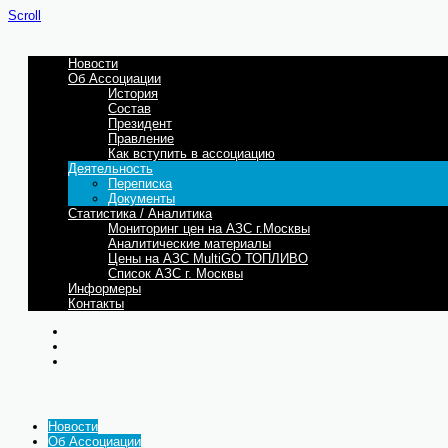
Scroll
Новости
Об Ассоциации
История
Состав
Президент
Правление
Как вступить в ассоциацию
Деятельность
Переписка
Документы
Статистика / Аналитика
Мониторинг цен на АЗС г.Москвы
Аналитические материалы
Цены на АЗС MultiGO ТОПЛИВО
Список АЗС г. Москвы
Информеры
Контакты
Новости
Об Ассоциации