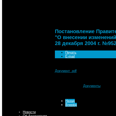
Документы
Постановление Правительств
постановления Правительства
ПП"
Постановление Правите
"О внесении изменений
28 декабря 2004 г. №952
Печать
E-mail
Документ .pdf
Подробности
Автор: МТА
Категория:
Документы
Опубликовано: 15 Декабрь 2015
Просмотров: 3660
Назад
Вперёд
Новости
Об Ассоциации