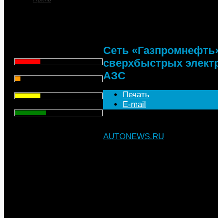
Сеть «Газпромнефть» 
электрозарядных ста
Что для Вас является
главным при выборе АЗС
для заправки автомобиля?
Сеть «Газпромнефть»
Цена - 29.1%
сверхбыстрых элект
Сервис - 6.4%
АЗC
Торговая марка - 29.1%
Печать
E-mail
Личный опыт - 35.3%
Всего голосов
: 357
AUTONEWS.RU
, 17.02.2023
Сверхбыстрые зарядные стан
Московской области, Санкт-П
области
«Газпромнефть» до конца это