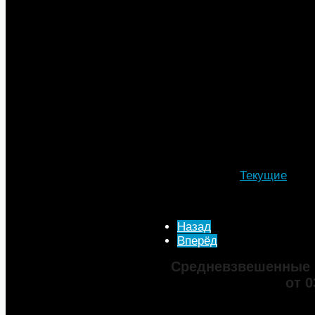
руководитель сети АЗС «Газ
Кузьменков.
Так, в 2022 году было введен
крупнейших федеральных авт
трассы М-11 Москва — Санкт
Казань. Наибольшее число А
Мурманской областях, где п
появилось 15 и 6 станций соо
Подробности
Автор: МТА
Категория:
Текущие
Опубликовано: 17 Февра
Просмотров: 1293
Назад
Вперёд
Средневзвешенные 
от 0
Марка
ДТ
Аи-92
Аи-95