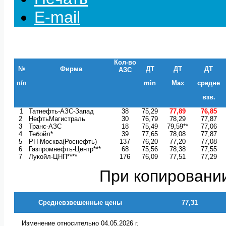
E-mail
Кол-во
№
Фирма
ДТ
ДТ
ДТ
АЗС
п/п
min
Max
средне
взв.
1
Татнефть-АЗС-Запад
38
75,29
77,89
76,85
2
НефтьМагистраль
30
76,79
78,29
77,87
3
Транс-АЗС
18
75,49
79,59**
77,06
4
Тебойл*
39
77,65
78,08
77,87
5
РН-Москва(Роснефть)
137
76,20
77,20
77,08
6
Газпромнефть-Центр***
68
75,56
78,38
77,55
7
Лукойл-ЦНП****
176
76,09
77,51
77,29
При копировании
Средневзвешенные цены
77,31
Изменение относительно 04.05.2026 г.
+0,01