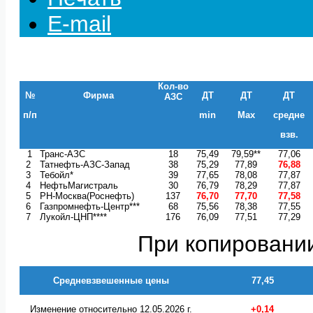
E-mail
Кол-во
№
Фирма
ДТ
ДТ
ДТ
АЗС
п/п
min
Max
средне
взв.
1
Транс-АЗС
18
75,49
79,59**
77,06
2
Татнефть-АЗС-Запад
38
75,29
77,89
76,88
3
Тебойл*
39
77,65
78,08
77,87
4
НефтьМагистраль
30
76,79
78,29
77,87
5
РН-Москва(Роснефть)
137
76,70
77,70
77,58
6
Газпромнефть-Центр***
68
75,56
78,38
77,55
7
Лукойл-ЦНП****
176
76,09
77,51
77,29
При копировании
Средневзвешенные цены
77,45
Изменение относительно 12.05.2026 г.
+0,14