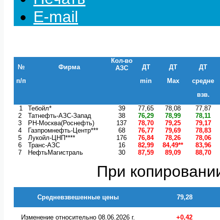
E-mail
Кол-во
№
Фирма
ДТ
ДТ
ДТ
АЗС
п/п
min
Max
средне
взв.
1
Тебойл*
39
77,65
78,08
77,87
2
Татнефть-АЗС-Запад
38
76,29
78,99
78,11
3
РН-Москва(Роснефть)
137
78,70
79,25
79,17
4
Газпромнефть-Центр***
68
76,77
79,69
78,83
5
Лукойл-ЦНП****
176
76,84
78,26
78,06
6
Транс-АЗС
16
82,99
84,49**
83,96
7
НефтьМагистраль
30
87,59
89,09
88,70
При копировании
Средневзвешенные цены
79,28
Изменение относительно 08.06.2026 г.
+0,42