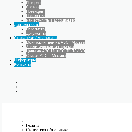
История
Состав
Президент
Правление
Как вступить в ассоциацию
Деятельность
Переписка
Документы
Статистика / Аналитика
Мониторинг цен на АЗС г.Москвы
Аналитические материалы
Цены на АЗС MultiGO ТОПЛИВО
Список АЗС г. Москвы
Информеры
Контакты
Главная
Статистика / Аналитика