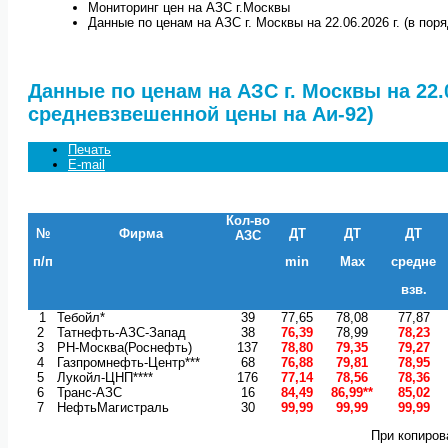
Мониторинг цен на АЗС г.Москвы
Данные по ценам на АЗС г. Москвы на 22.06.2026 г. (в по
Данные по ценам на АЗС г. Москвы на 22.0
средневзвешенной цены на Аи-92)
Печать
E-mail
Кол-во
№
Фирма
ДТ
ДТ
ДТ
АЗС
п/п
min
Max
средне
взв.
1
Тебойл*
39
77,65
78,08
77,87
2
Татнефть-АЗС-Запад
38
76,39
78,99
78,23
3
РН-Москва(Роснефть)
137
78,80
79,35
79,27
4
Газпромнефть-Центр***
68
76,88
79,81
78,95
5
Лукойл-ЦНП****
176
77,14
78,56
78,36
6
Транс-АЗС
16
84,49
86,99**
85,02
7
НефтьМагистраль
30
99,99
99,99
99,99
При копиров