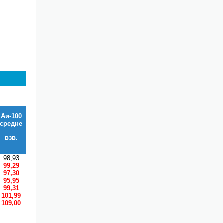
Аи-100
средне
взв.
98,93
99,29
97,30
95,95
99,31
101,99
109,00