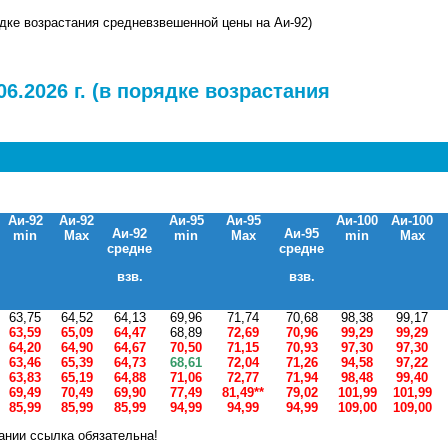
рядке возрастания средневзвешенной цены на Аи-92)
6.2026 г. (в порядке возрастания
Аи-92
Аи-92
Аи-95
Аи-95
Аи-100
Аи-100
Аи-92
Аи-95
min
Max
min
Max
min
Max
средне
средне
взв.
взв.
63,75
64,52
64,13
69,96
71,74
70,68
98,38
99,17
63,59
65,09
64,47
68,89
72,69
70,96
99,29
99,29
64,20
64,90
64,67
70,50
71,15
70,93
97,30
97,30
63,46
65,39
64,73
68,61
72,04
71,26
94,58
97,22
63,83
65,19
64,88
71,06
72,77
71,94
98,48
99,40
69,49
70,49
69,90
77,49
81,49**
79,02
101,99
101,99
85,99
85,99
85,99
94,99
94,99
94,99
109,00
109,00
ании ссылка обязательна!