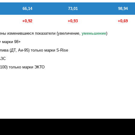
66,14
73,01
98,94
+0,92
+0,93
+0,69
ны изменившиеся показатели (увеличение,
уменьшение
)
у марки 98+
ива (ДТ, Аи-95) только марки S-Rise
АЗС
-100) только марки ЭКТО