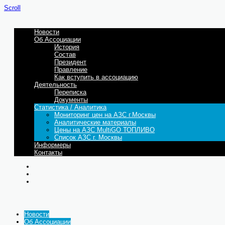
Scroll
Новости
Об Ассоциации
История
Состав
Президент
Правление
Как вступить в ассоциацию
Деятельность
Переписка
Документы
Статистика / Аналитика
Мониторинг цен на АЗС г.Москвы
Аналитические материалы
Цены на АЗС MultiGO ТОПЛИВО
Список АЗС г. Москвы
Информеры
Контакты
Новости
Об Ассоциации