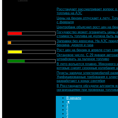
Росстандарт рассматривает вопрос о
Что для Вас является
топлива на АЗС
главным при выборе АЗС
Цены на бензин отпускает к лету. То
для заправки автомобиля?
с февраля
Центробанк объяснил рост цен на бен
Цена - 29.1%
Государство может ограничить цены н
стоимость топлива не должна быть в
Сервис - 6.4%
Заправки без керосина. На АЗС пред
бензина, дизеля и газа
Торговая марка - 29.1%
Рост цен на бензин в апреле стал са
Октановое число. С 29 января автоза
Личный опыт - 35.3%
штрафовать за паленое топливо
В лето вольются плавно. Минэнерго 
которые снизят сезонные колебания ц
Всего голосов
: 357
Пункты зарядки электромобилей разм
Унифицированные требования к элек
разработают к концу сентября
В Росстандарте обсудили алгоритм 
организациями при проверках топлив
В начало
◄
1
2
3
4