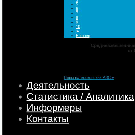
5
6
7
8
9
10
►
В конец
Средневзвешенные 
от 
Марка
ДТ
Аи-92
Аи-95
Цена
82,32
68,95
75,69
101,35
Изменение
+0,05
+0,50
+0,39
+0,33
Цены на московских АЗС »
Деятельность
Статистика / Аналитика
Информеры
Контакты