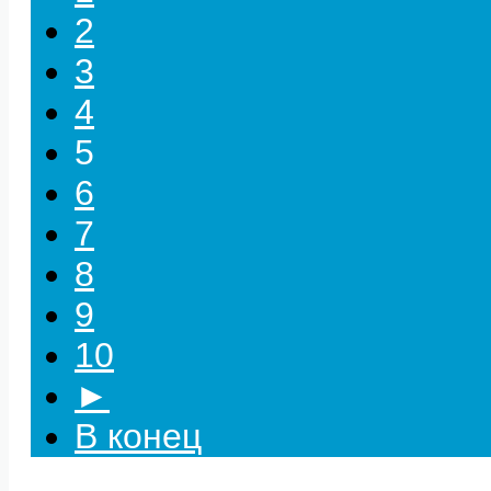
2
3
4
5
6
7
8
9
10
►
В конец