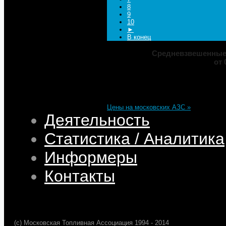
8
9
10
►
В конец
Средневзвешенные 
от 
Марка
ДТ
Аи-92
Аи-95
Цена
82,32
68,95
75,69
101,35
Изменение
+0,05
+0,50
+0,39
+0,33
Цены на московских АЗС »
Деятельность
Статистика / Аналитика
Информеры
Контакты
(c) Московская Топливная Ассоциация 1994 - 2014