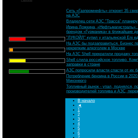
Сеть «Газпромнефть» откроет 35 све
Что для Вас является
на АЗC
главным при выборе АЗС
Владелец сети АЗС "Трасса" планируе
для заправки автомобиля?
Ирина Ложкина, «Нефтьмагистраль»:
брендом «Гурманика» в ближайшие дв
Цена - 29.1%
"ЛУКОЙЛ" купил у итальянской Eni е
На АЗС бы подзаправиться. Бизнес п
Сервис - 6.4%
некрепким алкоголем в Москве
На АЗС Shell прекратили продажу то
Торговая марка - 29.1%
Shell слила российское топливо. Ко
заправки в стране
Личный опыт - 35.3%
АЗС попросили власти спасти от их б
Потребление бензина в России в 2020
Всего голосов
: 357
Минэнерго
Топливный рынок - упал, поднялся, п
производителей топлива и АЗС, пер
В начало
◄
1
2
3
4
5
6
7