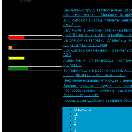
Выхлопную трубу заткнут новым штр
Что для Вас является
экологических зон в Москве и Петерб
главным при выборе АЗС
АЗС сыграют в карты. Клиенты банков
для заправки автомобиля?
эквайринг
Заглянули в бензобак. Механизм про
Цена - 29.1%
до АЗС покажет, кто и где разбавляет
За хлебом на заправку. Владельцы А
Сервис - 6.4%
сопутствующих товаров
Обойдетесь без бензина. Правительст
Торговая марка - 29.1%
АЗС
Жиры, белки, углеводороды. Рост це
Личный опыт - 35.3%
продуктов
Топливо пошло в рост по картам. АЗ
цены для корпоративных клиентов
Всего голосов
: 357
Нефтяные ножницы: что будет с цена
Бензин дорожать не будет: цены заст
поспособствовали принятые правител
Минэкономразвития
Госкомиссия одобрила введение обо
В начало
◄
1
2
3
4