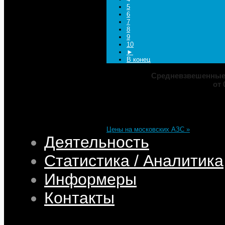
5
6
7
8
9
10
►
В конец
Средневзвешенные 
от 
Марка
ДТ
Аи-92
Аи-95
Цена
82,32
68,95
75,69
101,35
Изменение
+0,05
+0,50
+0,39
+0,33
Цены на московских АЗС »
Деятельность
Статистика / Аналитика
Информеры
Контакты