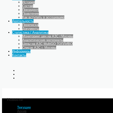
История
Состав
Президент
Правление
Как вступить в ассоциацию
Деятельность
Переписка
Документы
Статистика / Аналитика
Мониторинг цен на АЗС г.Москвы
Аналитические материалы
Цены на АЗС MultiGO ТОПЛИВО
Список АЗС г. Москвы
Информеры
Контакты
Новости
Текущие
Главная
Архив