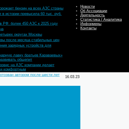
Новости
дорожает бензин на всех АЗС страны
23.05.23
Об Ассоциации
 в истории превысила 60 тыс. руб.
Деятельность
17.05.23
Статистика / Аналитика
 в РФ: более 450 АЗС к 2025 году
16.05.23
Информеры
Контакты
на
11.05.23
четырех округах Москвы
05.05.23
квы после месяца стабильных цен
02.05.23
ния зарядных устройств для
20.04.23
нарную лавку братьев Караваевых»
27.03.23
развивать общепит
ервис на АЗС компании делает
17.03.23
 и комфортным
 отозван автором после шести лет
16.03.23