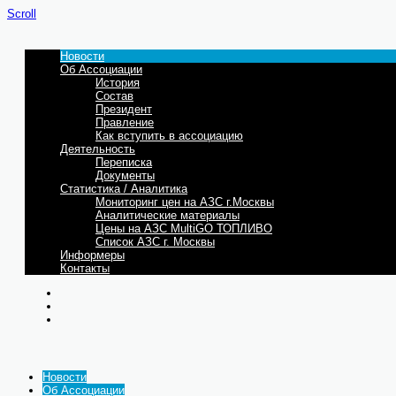
Scroll
Новости
Об Ассоциации
История
Состав
Президент
Правление
Как вступить в ассоциацию
Деятельность
Переписка
Документы
Статистика / Аналитика
Мониторинг цен на АЗС г.Москвы
Аналитические материалы
Цены на АЗС MultiGO ТОПЛИВО
Список АЗС г. Москвы
Информеры
Контакты
Новости
Об Ассоциации