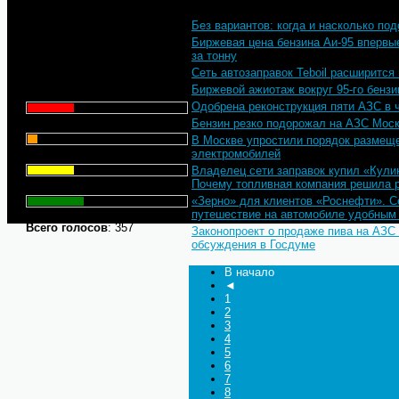
Без вариантов: когда и насколько по
Что для Вас является
Биржевая цена бензина Аи-95 впервые
главным при выборе АЗС
за тонну
для заправки автомобиля?
Сеть автозаправок Teboil расширится
Биржевой ажиотаж вокруг 95-го бензи
Цена - 29.1%
Одобрена реконструкция пяти АЗС в 
Сервис - 6.4%
Бензин резко подорожал на АЗС Мос
В Москве упростили порядок размеще
электромобилей
Торговая марка - 29.1%
Владелец сети заправок купил «Кули
Почему топливная компания решила 
Личный опыт - 35.3%
«Зерно» для клиентов «Роснефти». С
путешествие на автомобиле удобным
Всего голосов
: 357
Законопроект о продаже пива на АЗС
обсуждения в Госдуме
В начало
◄
1
2
3
4
5
6
7
8